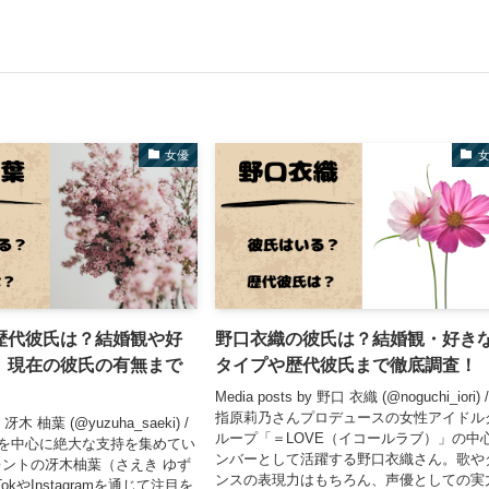
女優
歴代彼氏は？結婚観や好
野口衣織の彼氏は？結婚観・好き
、現在の彼氏の有無まで
タイプや歴代彼氏まで徹底調査！
Media posts by 野口 衣織 (@noguchi_iori) 
指原莉乃さんプロデュースの女性アイドル
by 冴木 柚葉 (@yuzuha_saeki) /
ループ「＝LOVE（イコールラブ）」の中
代を中心に絶大な支持を集めてい
ンバーとして活躍する野口衣織さん。歌や
ントの冴木柚葉（さえき ゆず
ンスの表現力はもちろん、声優としての実
okやInstagramを通じて注目を