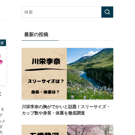
最新の投稿
女優
な
川栄李奈の胸がでかいと話題！スリーサイズ・
/ X
カップ数や身長・体重を徹底調査
グ
心メ
ダ
力