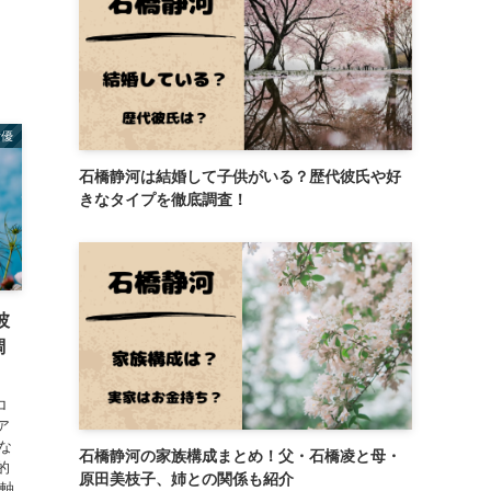
女優
石橋静河は結婚して子供がいる？歴代彼氏や好
きなタイプを徹底調査！
彼
調
ロ
ア
な
石橋静河の家族構成まとめ！父・石橋凌と母・
的
原田美枝子、姉との関係も紹介
を軸