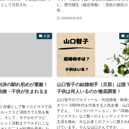
として注目され、...
に、歴代彼氏（確定情報）・現在の彼氏の
有...
2025年9月22日
女優
内渉の馴れ初めが素敵！
山口智子の結婚相手（旦那）は誰
結婚・子供が生まれるま
子供は何人いるのか徹底調査！
！
山口智子のプロフィール・作品情報 - 映画
タリー 1990年代を代表する人気女優・山
 DIG 俳優として数々のドラマで活
子さん。『ロングバケーション』や『29歳
なルックスと演技力で人気を集
クリスマス』など数々のトレンディドラマ
ん。そして、モデルやグラビ
主演を務め、今なお多くのファンに愛され
タレント活動までマルチにこな
けています。そんな山口さんですが、...
。そんな二人が結婚を発表した