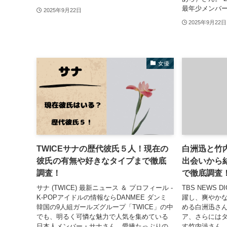
最年少メンバー
2025年9月22日
2025年9月22日
女優
TWICEサナの歴代彼氏５人！現在の
白洲迅と竹
彼氏の有無や好きなタイプまで徹底
出会いから
調査！
で徹底調査
サナ (TWICE) 最新ニュース ＆ プロフィール -
TBS NEWS
K-POPアイドルの情報ならDANMEE ダンミ
躍し、爽やか
韓国の9人組ガールズグループ「TWICE」の中
める白洲迅さ
でも、明るく可憐な魅力で人気を集めている
ア、さらには
日本人メンバー・サナさん。愛嬌たっぷりの
す竹内渉さん