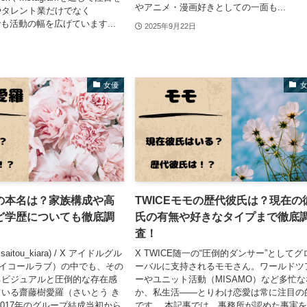
やアニメ・漫画好きとしての一面も...
やタレント業だけでなく
どでも活動の幅を広げています...
2025年9月22日
女優
の本名は？家族構成や高
TWICEモモの歴代彼氏は？現在の
ど学歴についても徹底調
氏の有無や好きなタイプまで徹底
査！
itou_kiara) / X アイドルグル
X TWICE随一の“圧倒的ダンサー”としてグ
（イコールラブ）の中でも、その
ーバルに支持されるモモさん。ワールドツ
るビジュアルと圧倒的な存在感
ーやユニット活動（MISAMO）など多忙な
いる齋藤樹愛羅（さいとう き
か、私生活——とりわけ恋愛は常に注目の
2017年のグループ結成当初から
です。 本記事では、事務所が認めた事実