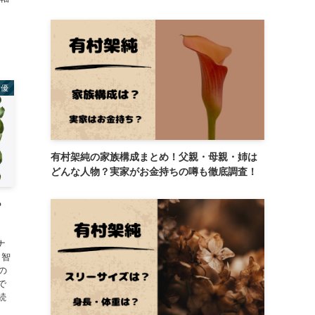
女優
有村架純の家族構成まとめ！父親・母親・姉は
どんな人物？実家がお金持ちの噂も徹底調査！
？
ナ
口智
の
で
続