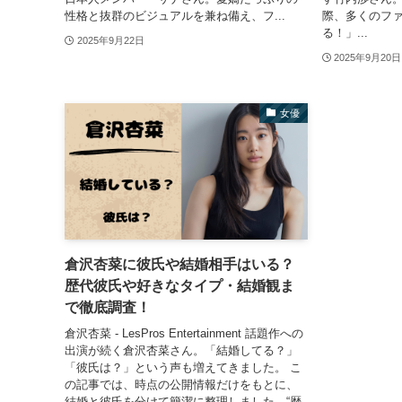
性格と抜群のビジュアルを兼ね備え、フ...
際、多くのフ
る！」...
2025年9月22日
2025年9月20日
女優
倉沢杏菜に彼氏や結婚相手はいる？
歴代彼氏や好きなタイプ・結婚観ま
で徹底調査！
倉沢杏菜 - LesPros Entertainment 話題作への
出演が続く倉沢杏菜さん。「結婚してる？」
「彼氏は？」という声も増えてきました。 こ
の記事では、時点の公開情報だけをもとに、
結婚と彼氏を分けて簡潔に整理しました。“歴