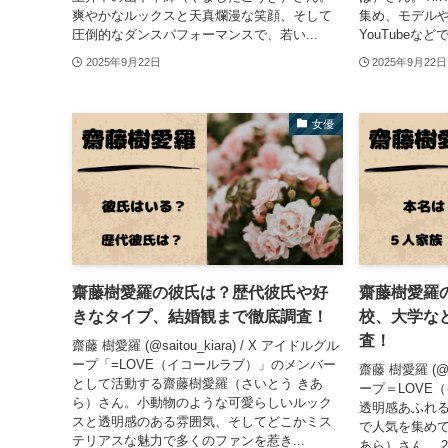
爽やかなルックスと天真爛漫な笑顔、そして
集め、モデル
圧倒的なダンスパフォーマンスで、若い...
YouTubeな
2025年9月22日
2025年9月22日
女優
齋藤樹愛羅の彼氏は？歴代彼氏や好
齋藤樹愛羅
きなタイプ、結婚観まで徹底調査！
校、大学な
査！
齋藤 樹愛羅 (@saitou_kiara) / X アイドルグル
ープ「=LOVE（イコールラブ）」のメンバー
齋藤 樹愛羅 (@sa
として活動する齋藤樹愛羅（さいとう きあ
ープ＝LOVE
ら）さん。小動物のような可愛らしいルック
透明感あふれ
スと透明感のある雰囲気、そしてどこかミス
で人気を集めて
テリアスな魅力で多くのファンを惹き...
あら）さん。 