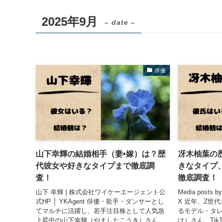
2025年9月
– date –
俳優
山下幸輝の結婚相手（妻•嫁）は？歴
冴木柚葉の
代彼女や好きなタイプまで徹底調
きなタイプ
査！
徹底調査！
山下 幸輝 | 株式会社ワイケーエージェント公
Media posts 
式HP │ YKAgent 俳優・歌手・ダンサーとし
X 近年、Z世
てマルチに活躍し、若手注目株として人気急
るモデル・タレ
上昇中の山下幸輝（やましたこうき）さん。
は）さん。TikT