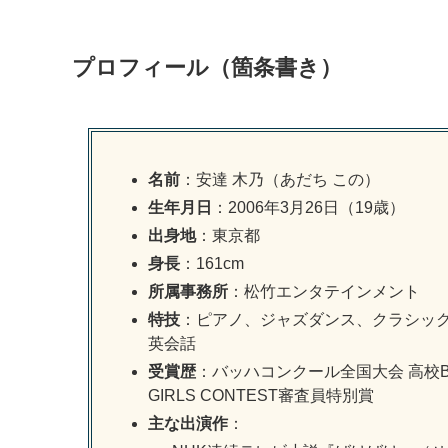
プロフィール（箇条書き）
名前
：安達 木乃（あだち この）
生年月日
：2006年3月26日（19歳）
出身地
：東京都
身長
：161cm
所属事務所
：松竹エンタテインメント
特技
：ピアノ、ジャズダンス、クラシッ
英会話
受賞歴
：バッハコンクール全国大会 高校B
GIRLS CONTEST審査員特別賞
主な出演作
：