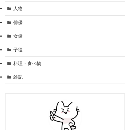
人物
俳優
女優
子役
料理・食べ物
雑記