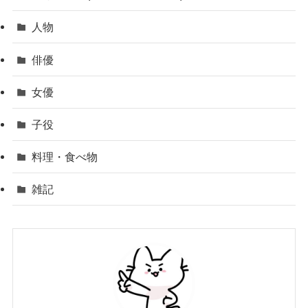
人物
俳優
女優
子役
料理・食べ物
雑記