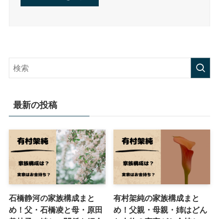
最新の投稿
石橋静河の家族構成まと
有村架純の家族構成まと
め！父・石橋凌と母・原田
め！父親・母親・姉はどん