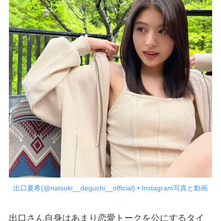
出口夏希(@natsuki__deguchi__official) • Instagram写真と動画
出口さん自身はあまり恋愛トークを公にするタイ