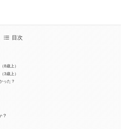
目次
（8歳上）
（3歳上）
かった？
か？