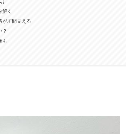
氏】
み解く
格が垣間見える
い？
像も
）