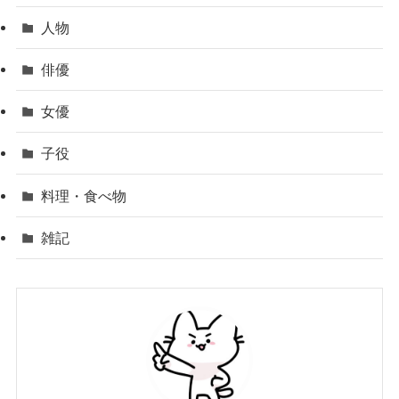
人物
俳優
女優
子役
料理・食べ物
雑記