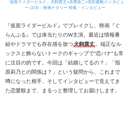
「仮面ライダービルド」犬飼貴丈×赤楚衛二×高田夏帆インタビュ
ー (2/3) – 映画ナタリー 特集・インタビュー
『仮面ライダービルド』でブレイクし、映画『ぐ
らんぶる』では体当たりのW主演。最近は情報番
組やドラマでも存在感を放つ
犬飼貴丈
。端正なル
ックスと飾らないトークのギャップで“恋バナ”も常
に注目の的です。今回は「結婚してるの？」「指
原莉乃との関係は？」という疑問から、これまで
噂になった相手、そしてインタビューで見えてき
た恋愛観まで、まるっと整理してお届けします。