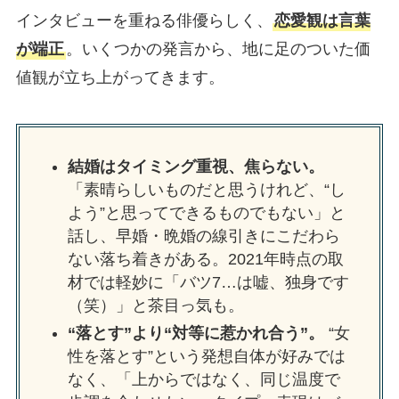
インタビューを重ねる俳優らしく、
恋愛観は言葉
が端正
。いくつかの発言から、地に足のついた価
値観が立ち上がってきます。
結婚はタイミング重視、焦らない。
「素晴らしいものだと思うけれど、“し
よう”と思ってできるものでもない」と
話し、早婚・晩婚の線引きにこだわら
ない落ち着きがある。2021年時点の取
材では軽妙に「バツ7…は嘘、独身です
（笑）」と茶目っ気も。
“落とす”より“対等に惹かれ合う”。
“女
性を落とす”という発想自体が好みでは
なく、「上からではなく、同じ温度で