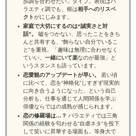
歩調を合わせたい」タイプ。表現はバ
ラエティ調でも、根は
相手へのリスペ
クト
がにじみます。
家庭で大切にするのは“誠実さと対
話”。
嘘をつかない、思ったことをきち
んと共有する、“飾らない自分でいるこ
と”を重視。「趣味は無理に合わせなく
ていい。
一緒にいて楽
なのが最強」と
いうスタンスも語っています。
恋愛観のアップデートが早い。
若い頃
に比べて、恋を“神格化”しすぎず現実的
に向き合うようになった、という自己
分析も。仕事を通じて人間関係を学ぶ
俳優ならではの成熟が感じられます。
恋の修羅場は…？
バラエティでは三角
関係の経験を匂わせる“自虐ネタ”を投下
して笑いに昇華する場面も。等身大で