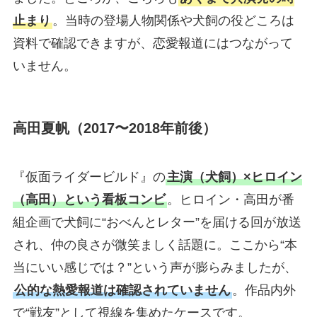
止まり
。当時の登場人物関係や犬飼の役どころは
資料で確認できますが、恋愛報道にはつながって
いません。
高田夏帆（2017〜2018年前後）
『仮面ライダービルド』の
主演（犬飼）×ヒロイン
（高田）という看板コンビ
。ヒロイン・高田が番
組企画で犬飼に“おべんとレター”を届ける回が放送
され、仲の良さが微笑ましく話題に。ここから“本
当にいい感じでは？”という声が膨らみましたが、
公的な熱愛報道は確認されていません
。作品内外
で“戦友”として視線を集めたケースです。