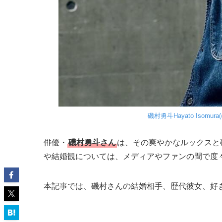
磯村勇斗Hayato Isomura(
俳優・
磯村勇斗さん
は、その爽やかなルックスと
や結婚観については、メディアやファンの間で度
本記事では、磯村さんの結婚相手、歴代彼女、好