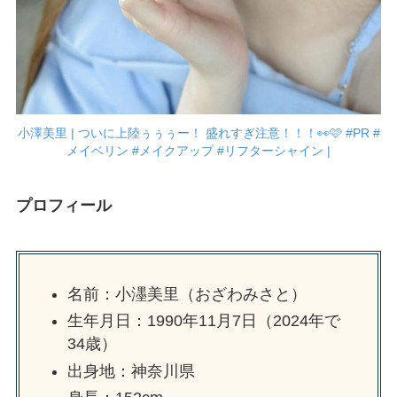
小澤美里 | ついに上陸ぅぅぅー！ 盛れすぎ注意！！！👀🩷 #PR #
メイベリン #メイクアップ #リフターシャイン |
プロフィール
名前：小濹美里（おざわみさと）
生年月日：1990年11月7日（2024年で
34歳）
出身地：神奈川県