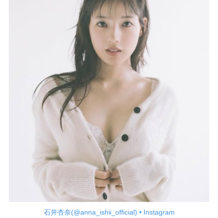
石井杏奈(@anna_ishii_official) • Instagram