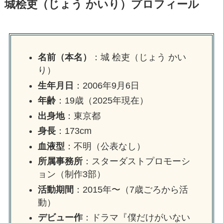
城桧吏（じょう かいり）プロフィール
名前（本名）
：城 桧吏（じょう かい
り）
生年月日
：2006年9月6日
年齢
：19歳（2025年現在）
出身地
：東京都
身長
：173cm
血液型
：不明（公表なし）
所属事務所
：スターダストプロモーシ
ョン（制作3部）
活動期間
：2015年〜（7歳ごろから活
動）
デビュー作
：ドラマ『僕だけがいない