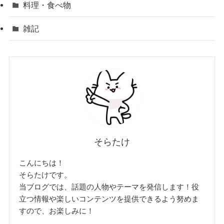
料理・食べ物
雑記
そらたけ
こんにちは！
そらたけです。
当ブログでは、話題の人物やテーマを発信します！役
立つ情報や楽しいコンテンツを提供できるよう努めま
すので、お楽しみに！