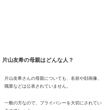
片山友希の母親はどんな人？
片山友希さんの母親についても、名前や顔画像、
職業などは公表されていません。
一般の方なので、プライバシーを大切にされてい