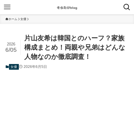
ホーム
女優
片山友希は韓国とのハーフ？家族
2026
構成まとめ！両親や兄弟はどんな
6/05
人物なのか徹底調査！
2026年6月5日
女優