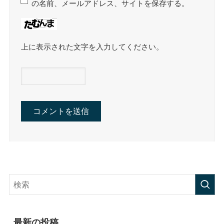
の名前、メールアドレス、サイトを保存する。
上に表示された文字を入力してください。
最新の投稿