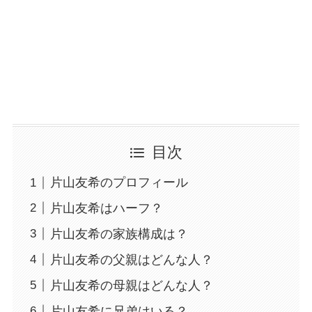
目次
片山友希のプロフィール
片山友希はハーフ？
片山友希の家族構成は？
片山友希の父親はどんな人？
片山友希の母親はどんな人？
片山友希に兄弟はいる？