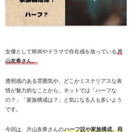
女優として映画やドラマで存在感を放っている
片
山友希さん。
透明感のある雰囲気や、どこかミステリアスな表
情が魅力的なことから、ネットでは「ハーフな
の？」「家族構成は？」と気になる人も多いよう
です。
今回は、片山友希さんの
ハーフ説や家族構成、両