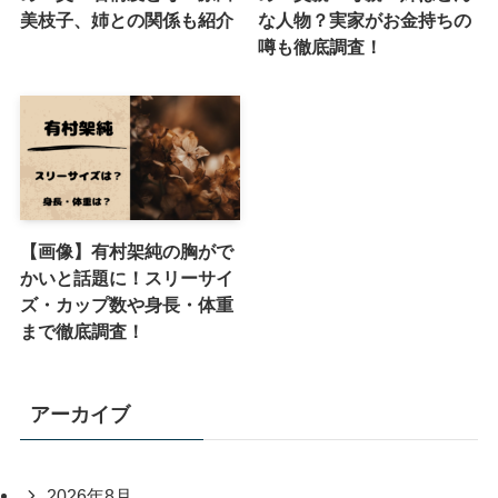
美枝子、姉との関係も紹介
な人物？実家がお金持ちの
噂も徹底調査！
【画像】有村架純の胸がで
かいと話題に！スリーサイ
ズ・カップ数や身長・体重
まで徹底調査！
アーカイブ
2026年8月