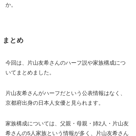
か。
まとめ
今回は、片山友希さんのハーフ説や家族構成につ
いてまとめました。
片山友希さんがハーフだという公表情報はなく、
京都府出身の日本人女優と見られます。
家族構成については、父親・母親・姉2人・片山友
希さんの5人家族という情報が多く、片山友希さん