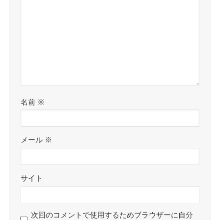
名前
※
メール
※
サイト
次回のコメントで使用するためブラウザーに自分