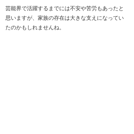
芸能界で活躍するまでには不安や苦労もあったと
思いますが、家族の存在は大きな支えになってい
たのかもしれませんね。