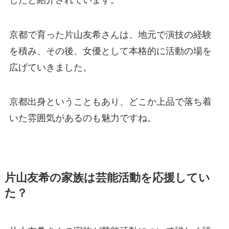
京都で育った片山友希さんは、地元で演技の経験
を積み、その後、女優として本格的に活動の場を
広げていきました。
京都出身ということもあり、どこか上品で落ち着
いた雰囲気があるのも魅力ですね。
片山友希の家族は芸能活動を応援してい
た？