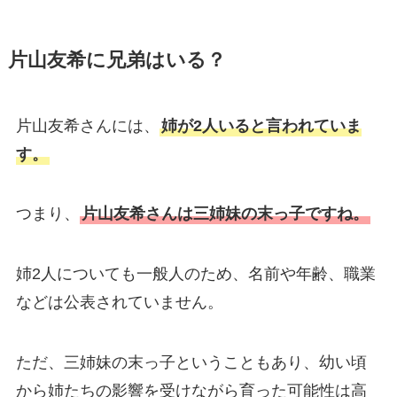
片山友希に兄弟はいる？
片山友希さんには、
姉が2人いると言われていま
す。
つまり、
片山友希さんは三姉妹の末っ子ですね。
姉2人についても一般人のため、名前や年齢、職業
などは公表されていません。
ただ、三姉妹の末っ子ということもあり、幼い頃
から姉たちの影響を受けながら育った可能性は高