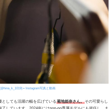
(@hina_k_1019) • Instagram写真と動画
優としても活躍の幅を広げている
菊地姫奈さん。
その可愛らし
しています。2024年にはnon-no専属モデルにも就任し、ま