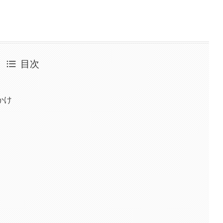
目次
かけ