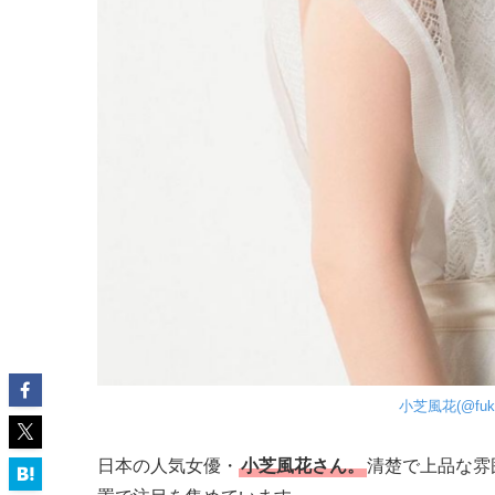
小芝風花(@fuka_ko
日本の人気女優・
小芝風花さん。
清楚で上品な雰