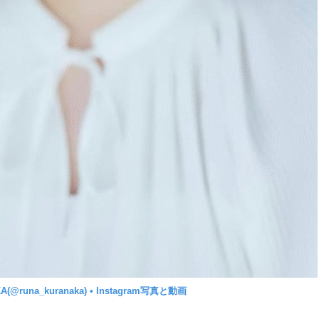
(@runa_kuranaka) • Instagram写真と動画