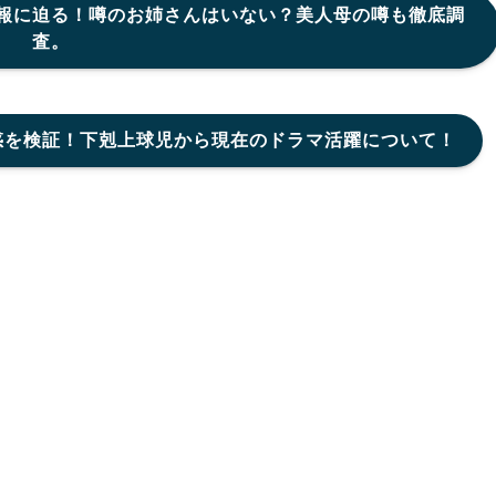
報に迫る！噂のお姉さんはいない？美人母の噂も徹底調
査。
惑を検証！下剋上球児から現在のドラマ活躍について！