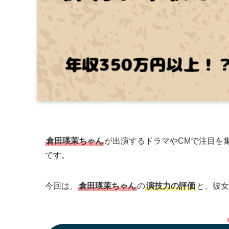
倉田瑛茉ちゃん
が出演するドラマやCMで注目を
です。
今回は、
倉田瑛茉ちゃん
の
演技力の評価
と、彼女