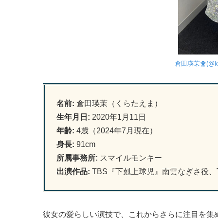
倉田瑛茉🐥(@kurat
名前:
倉田瑛茉（くらたえま）
生年月日:
2020年1月11日
年齢:
4歳（2024年7月現在）
身長:
91cm
所属事務所:
スマイルモンキー
出演作品:
TBS『下剋上球児』南雲なぎさ役、
彼女の愛らしい演技で、これからさらに注目を集