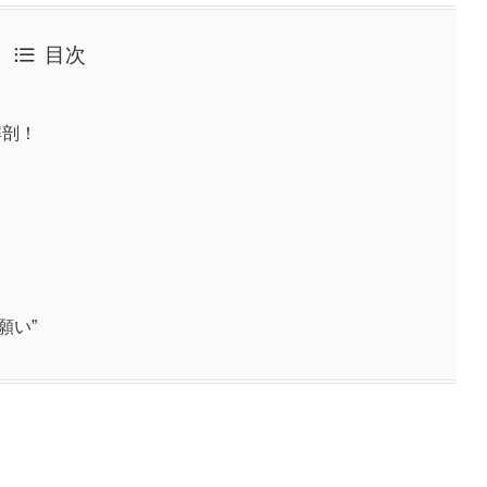
目次
解剖！
願い”