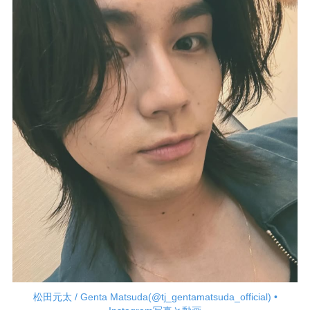
松田元太 / Genta Matsuda(@tj_gentamatsuda_official) •