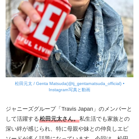
松田元太 / Genta Matsuda(@tj_gentamatsuda_official) •
Instagram写真と動画
ジャニーズグループ「Travis Japan」のメンバーと
して活躍する
松田元太さん。
私生活でも家族との
深い絆が感じられ、特に母親や妹との仲良しエピ
ソードが多く話題になっています。今回は、松田