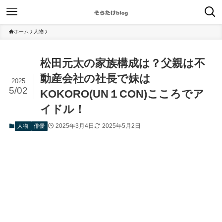
ホーム
人物
松田元太の家族構成は？父親は不
動産会社の社長で妹は
2025
5/02
KOKORO(UN１CON)こころでア
イドル！
2025年3月4日
2025年5月2日
人物
俳優