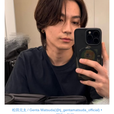
松田元太 / Genta Matsuda(@tj_gentamatsuda_official) •