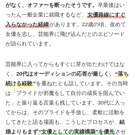
がなく、オファーを断ったそうです。
卒業後はい
ったん一般企業に就職するなど、
女優路線にすぐ
入らなかった経緯
があります。22歳の頃、改めて
女優を志し、芸能界に飛び込んだとのエピソード
が語られています。
芸能界に入ってからもすぐに芽が出たわけではな
く、
20代はオーディションの応答が厳しく、
“落ち
続ける経験
”
を重ねたとも話しています。その当時
は「プライドが邪魔をして自分の成長を阻んでい
た」と振り返る言葉も残しています。30代に入っ
てからは、そのプライドを手放し、柔軟に活動を
してきたと語る場面も。こうしたプロセスが、
結
婚よりもまず
“女優としての実績構築”を優先
させ