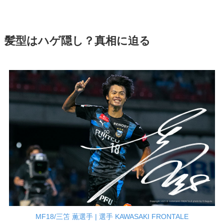
髪型はハゲ隠し？真相に迫る
MF18/三笘 薫選手 | 選手 KAWASAKI FRONTALE