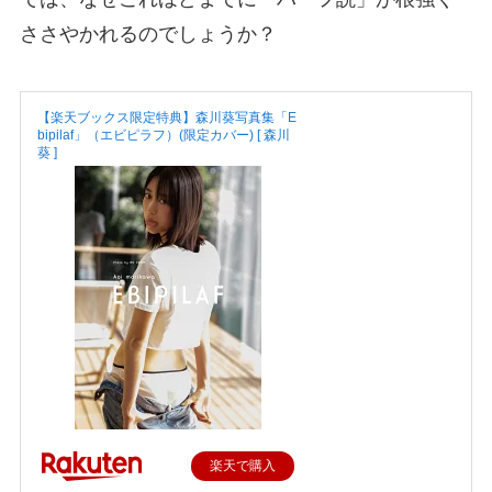
ささやかれるのでしょうか？
【楽天ブックス限定特典】森川葵写真集「E
bipilaf」（エビピラフ）(限定カバー) [ 森川
葵 ]
楽天で購入