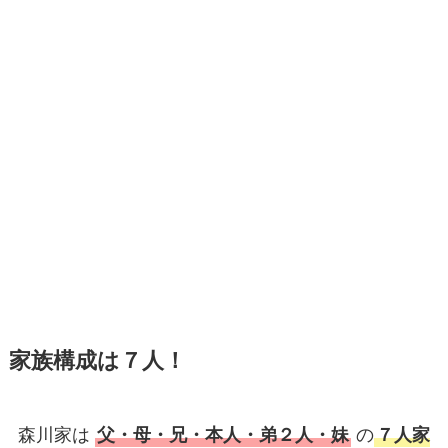
家族構成は７人！
森川家は
父・母・兄・本人・弟２人・妹
の
７人家