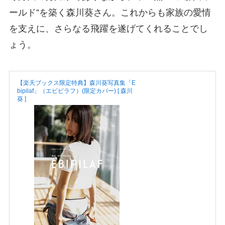
ールド”を築く森川葵さん。これからも家族の愛情
を支えに、さらなる飛躍を遂げてくれることでし
ょう。
【楽天ブックス限定特典】森川葵写真集「E
bipilaf」（エビピラフ）(限定カバー) [ 森川
葵 ]