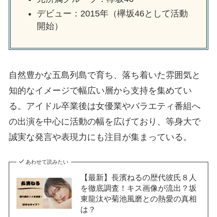
デビュー：2015年（欅坂46として活動
開始）
自然豊かな五島列島で育ち、落ち着いた雰囲気と
知的なイメージで幅広い層から支持を集めてい
る。アイドル卒業後は女優業やバラエティ番組へ
の出演を中心に活動の幅を広げており、等身大で
誠実な発言や表現力にも注目が集まっている。
あわせて読みたい
【最新】長濱ねるの歴代彼氏８人
を徹底調査！キス画像が流出？坂
東龍汰や菊池風磨との熱愛の真相
は？