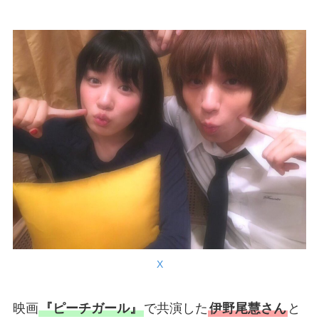
X
映画
『ピーチガール』
で共演した
伊野尾慧さん
と