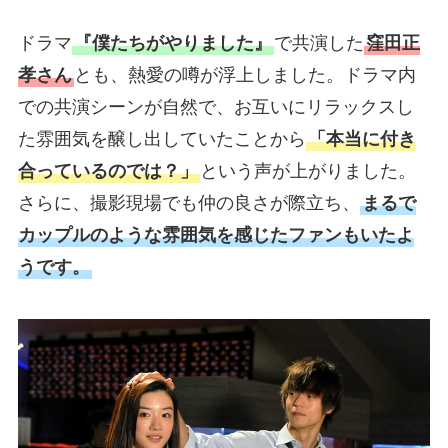
ドラマ
『僕たちがやりました』
で共演した
窪田正
孝さん
とも、熱愛の噂が浮上しました。ドラマ内
での共演シーンが自然で、お互いにリラックスし
た雰囲気を醸し出していたことから
「本当に付き
合っているのでは？」
という声が上がりました。
さらに、撮影現場でも仲の良さが際立ち、
まるで
カップルのような雰囲気を感じたファンもいたよ
うです。