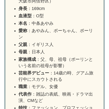
大阪市阿倍野区）
身長
：169cm
血液型
：O型
本名
：中条あやみ
愛称
：あやみん、ポーちゃん、ポーリ
ン
父親
：イギリス人
母親
：日本人
家族構成
：父、母、祖母（ポーリンと
いう名前の祖母が影響）
芸能界デビュー
：14歳の時、グアム旅
行中にスカウトされる
職業
：モデル、女優
代表作
：雑誌の表紙、映画・ドラマ出
演、CMなど
特技
：ファッション、プロフェッショ