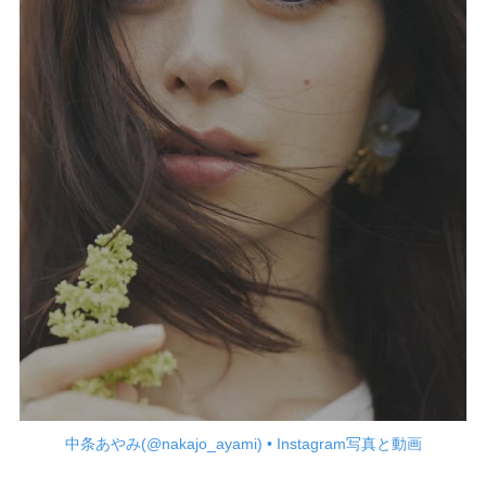
中条あやみ(@nakajo_ayami) • Instagram写真と動画