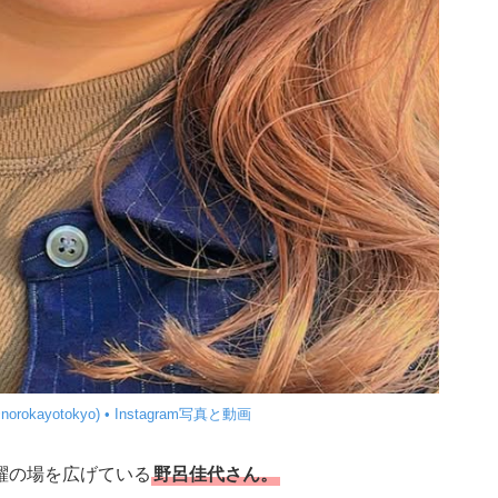
orokayotokyo) • Instagram写真と動画
躍の場を広げている
野呂佳代さん。