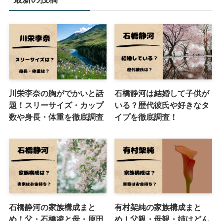
川栄李奈の胸がでかいと話
石橋静河は結婚して子供が
題！スリーサイズ・カップ
いる？歴代彼氏や好きなタ
数や身長・体重を徹底調査
イプを徹底調査！
石橋静河の家族構成まと
有村架純の家族構成まと
め！父・石橋凌と母・原田
め！父親・母親・姉はどん