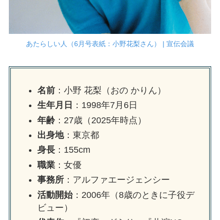
あたらしい人（6月号表紙：小野花梨さん） | 宣伝会議
名前
：小野 花梨（おの かりん）
生年月日
：1998年7月6日
年齢
：27歳（2025年時点）
出身地
：東京都
身長
：155cm
職業
：女優
事務所
：アルファエージェンシー
活動開始
：2006年（8歳のときに子役デ
ビュー）