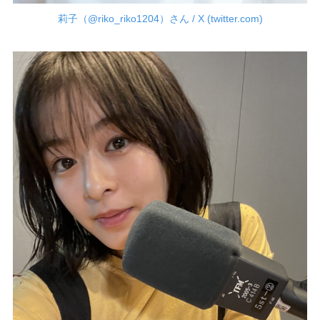
莉子（@riko_riko1204）さん / X (twitter.com)