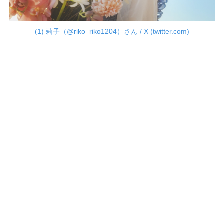
(1) 莉子（@riko_riko1204）さん / X (twitter.com)