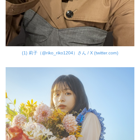
(1) 莉子（@riko_riko1204）さん / X (twitter.com)