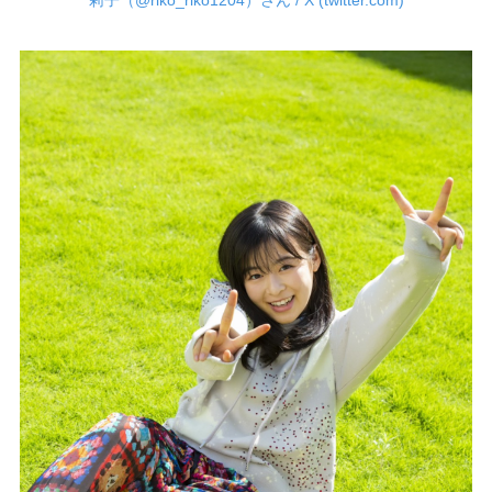
莉子（@riko_riko1204）さん / X (twitter.com)