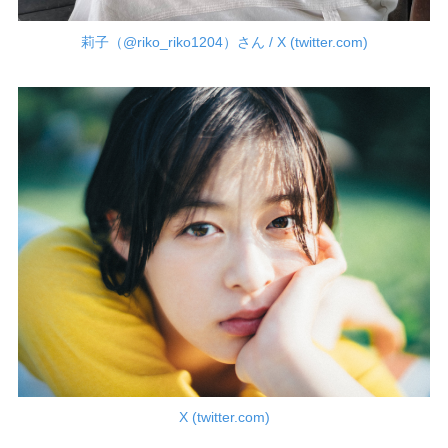
莉子（@riko_riko1204）さん / X (twitter.com)
X (twitter.com)