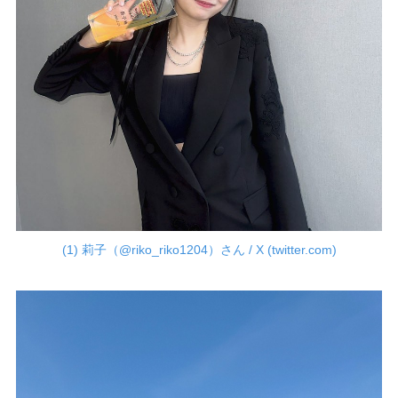
(1) 莉子（@riko_riko1204）さん / X (twitter.com)