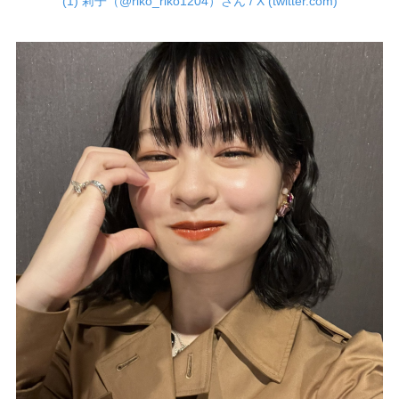
(1) 莉子（@riko_riko1204）さん / X (twitter.com)