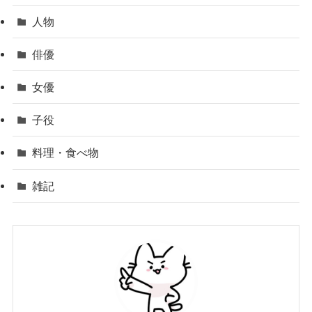
人物
俳優
女優
子役
料理・食べ物
雑記