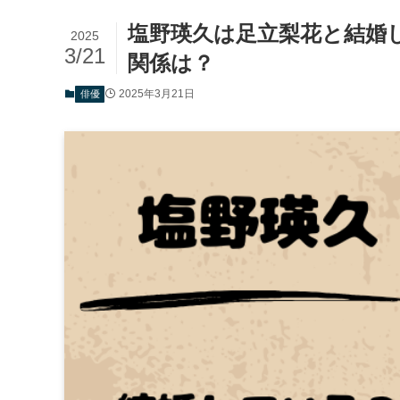
塩野瑛久は足立梨花と結婚し
2025
3/21
関係は？
2025年3月21日
俳優