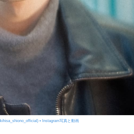
ihisa_shiono_official) • Instagram写真と動画