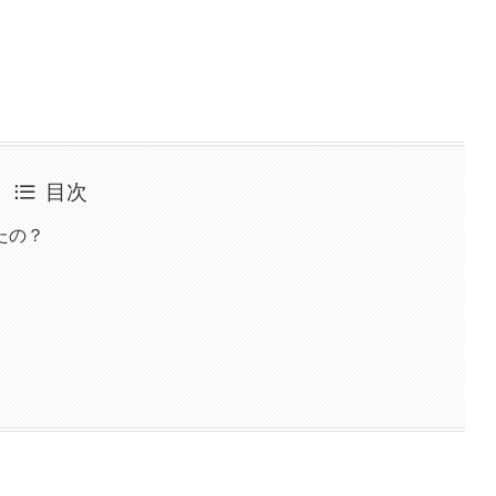
目次
たの？