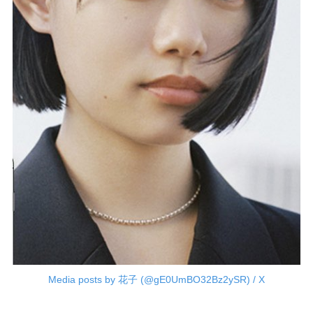
Media posts by 花子 (@gE0UmBO32Bz2ySR) / X