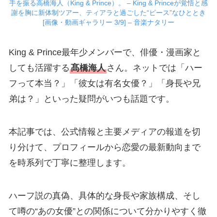
手を振る高橋海人（King & Prince）。 – King & Princeが覚悟と感
謝を胸に新体制ツアー、ティアラと過ごした“ピース”なひととき
[画像・動画ギャラリー 3/9] – 音楽ナタリー
King & Prince最年少メンバーで、俳優・漫画家と
しても活躍する
髙橋海人
さん。ネットでは「ハー
フって本当？」「彼女は有名女優？」「身長や兄
弟は？」といった疑問がいつも話題です。
本記事では、公式情報と主要メディアの報道を切
り分けて、プロフィールから恋愛の最新動向まで
を時系列で丁寧に整理します。
ハーフ説の真偽、具体的な身長や家族構成、そし
て噂の“あの女優”との関係について分かりやすく徹