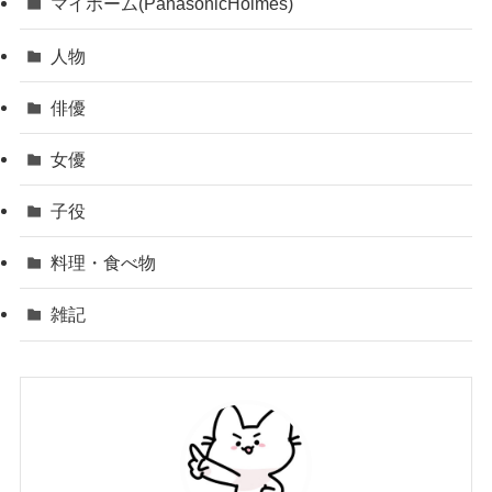
マイホーム(PanasonicHolmes)
人物
俳優
女優
子役
料理・食べ物
雑記