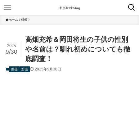
ホーム
俳優
高畑充希＆岡田将生の子供の性別
2025
や名前は？馴れ初めについても徹
9/30
底調査！
2025年9月30日
俳優
女優