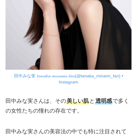
田中みな実 𝓽𝓪𝓷𝓪𝓴𝓪 𝓶𝓲𝓷𝓪𝓶𝓲 𝓯𝓪𝓷(@tanaka_minami_fan) •
Instagram
田中みな実さんは、その
美しい肌
と
透明感
で多く
の女性たちの憧れの存在です。
田中みな実さんの美容法の中でも特に注目されて