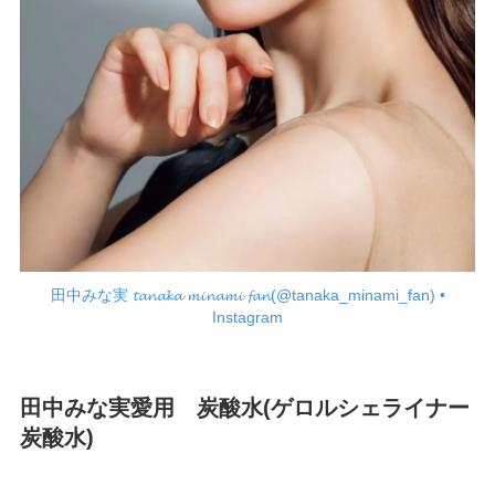
田中みな実 𝓽𝓪𝓷𝓪𝓴𝓪 𝓶𝓲𝓷𝓪𝓶𝓲 𝓯𝓪𝓷(@tanaka_minami_fan) •
Instagram
田中みな実愛用 炭酸水(ゲロルシェライナー
炭酸水)