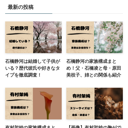
最新の投稿
石橋静河は結婚して子供が
石橋静河の家族構成まと
いる？歴代彼氏や好きなタ
め！父・石橋凌と母・原田
イプを徹底調査！
美枝子、姉との関係も紹介
有村架純の家族構成まと
【画像】有村架純の胸がで