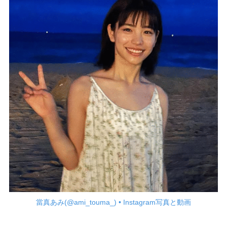
當真あみ(@ami_touma_) • Instagram写真と動画