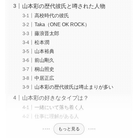
山本彩の歴代彼氏と噂された人物
高校時代の彼氏
Taka（ONE OK ROCK）
藤浪晋太郎
松本潤
山本裕典
前山剛久
桐山照史
中居正広
山本彩の歴代彼氏は噂止まりが多い
山本彩の好きなタイプは？
一緒にいて落ち着く人
仕事に理解がある人
もっと見る