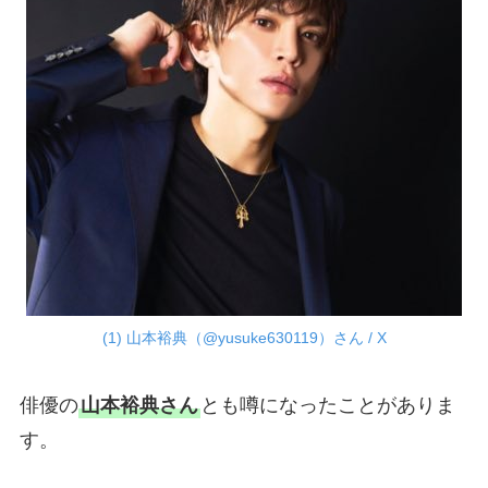
(1) 山本裕典（@yusuke630119）さん / X
俳優の
山本裕典さん
とも噂になったことがありま
す。