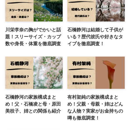
川栄李奈の胸がでかいと話
石橋静河は結婚して子供が
題！スリーサイズ・カップ
いる？歴代彼氏や好きなタ
数や身長・体重を徹底調査
イプを徹底調査！
石橋静河の家族構成まと
有村架純の家族構成まと
め！父・石橋凌と母・原田
め！父親・母親・姉はどん
美枝子、姉との関係も紹介
な人物？実家がお金持ちの
噂も徹底調査！