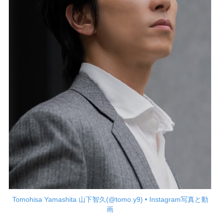
Tomohisa Yamashita 山下智久(@tomo.y9) • Instagram写真と動
画