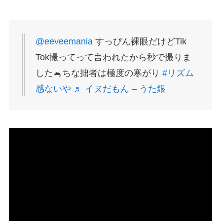
@eeveemania
すっぴん裸眼だけどTik
Tok撮ってって言われたから秒で撮りま
した🐁ちな拙者は極度の寒がり
#リズム
感ないや
♬ イヌだもん – うた銀