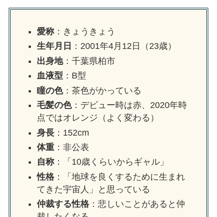
愛称
：きょうきょう
生年月日
：2001年4月12日（23歳）
出身地
：千葉県柏市
血液型
：B型
瞳の色
：茶色がかっている
毛髪の色
：デビュー時は赤、2020年時
点ではオレンジ（よく変わる）
身長
：152cm
体重
：非公表
自称
：「10歳くらいからギャル」
性格
：「地球を良くするために生まれ
てきた宇宙人」と思っている
仲裁する性格
：悲しいことがあると仲
裁したくなる