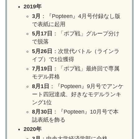
2019年
3月
：『Popteen』4月号付録なし版
で表紙に起用
5月17日
：「ポプ戦」グループ分け
で脱落
5月26日
：次世代バトル（ラインラ
イブ）で1位獲得
7月19日
：「ポプ戦」最終回で専属
モデル昇格
8月1日
：『Popteen』9月号でアンケ
ート四冠達成、好きなモデルランキ
ング1位
8月30日
：『Popteen』10月号で本
誌表紙を飾る
2020年
3月
：中央大学経済学部に合格