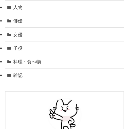
人物
俳優
女優
子役
料理・食べ物
雑記